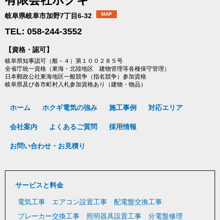
MAP
岐阜県岐阜市加野7丁目6-32
TEL: 058-244-3552
【資格・認可】
岐阜県知事認可（般－４）第１００２８５号
全省庁統一資格（東海・北陸地区 建物管理等各種保守管理）
日本郵政公社東海地区一般競争（指名競争）参加資格
岐阜県及び各市町村入札参加資格あり（建物・物品）
ホーム
ホクギ電気の強み
施工事例
対応エリア
会社案内
よくあるご質問
採用情報
お問い合わせ・お見積り
サービスと料金
電気工事
エアコン設置工事
配電盤交換工事
ブレーカー交換工事
照明器具設置工事
分電盤修理