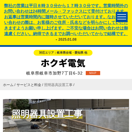
弊社の営業は平日８時３０分から１７時３０分です。営業時間外の
お問い合わせは24時間メール・ファックスにて受付けております。
お返事は営業時間内に随時させていただいております。なお、お問
い合わせの際は、お客様のご住所・氏名などを明らかにしていただ
きますようお願い申し上げます。ご不安な場合はお問い合わせは御
遠慮ください。納得できるまでお調べいただいてからで結構です。
-
2025.01.08
対応エリア：岐阜県全域・愛知県 他
岐阜県岐阜市加野7丁目6-32
MAP
ホーム
サービスと料金
照明器具設置工事
照明器具設置工事