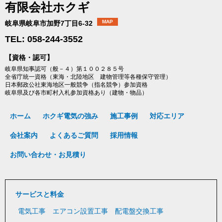
有限会社ホクギ
MAP
岐阜県岐阜市加野7丁目6-32
TEL: 058-244-3552
【資格・認可】
岐阜県知事認可（般－４）第１００２８５号
全省庁統一資格（東海・北陸地区 建物管理等各種保守管理）
日本郵政公社東海地区一般競争（指名競争）参加資格
岐阜県及び各市町村入札参加資格あり（建物・物品）
ホーム
ホクギ電気の強み
施工事例
対応エリア
会社案内
よくあるご質問
採用情報
お問い合わせ・お見積り
サービスと料金
電気工事
エアコン設置工事
配電盤交換工事