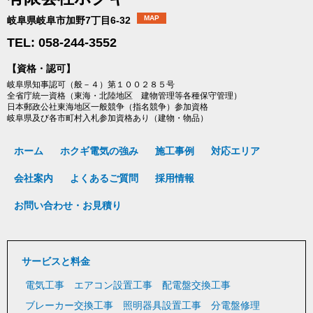
MAP
岐阜県岐阜市加野7丁目6-32
TEL: 058-244-3552
【資格・認可】
岐阜県知事認可（般－４）第１００２８５号
全省庁統一資格（東海・北陸地区 建物管理等各種保守管理）
日本郵政公社東海地区一般競争（指名競争）参加資格
岐阜県及び各市町村入札参加資格あり（建物・物品）
ホーム
ホクギ電気の強み
施工事例
対応エリア
会社案内
よくあるご質問
採用情報
お問い合わせ・お見積り
サービスと料金
電気工事
エアコン設置工事
配電盤交換工事
ブレーカー交換工事
照明器具設置工事
分電盤修理