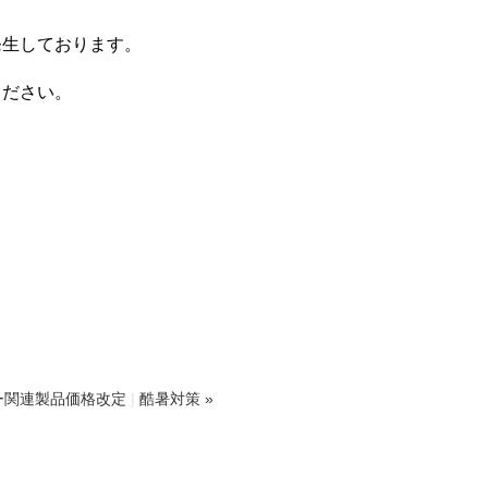
発生しております。
ください。
ー関連製品価格改定
|
酷暑対策 »